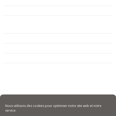
novembre 2020
mai 2020
Catégories
Expertise
France Agrimer
Non classé
Méta
Connexion
Flux des publications
Flux des commentaires
Site de WordPress-FR
Nous utilisons des cookies pour optimiser notre site web et notre
service.